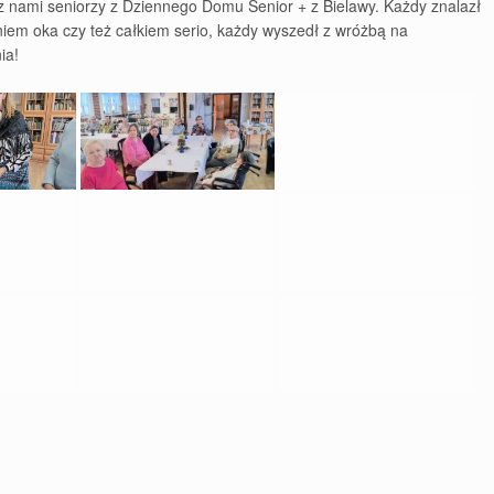
 z nami seniorzy z Dziennego Domu Senior + z Bielawy. Każdy znalazł
eniem oka czy też całkiem serio, każdy wyszedł z wróżbą na
ia!