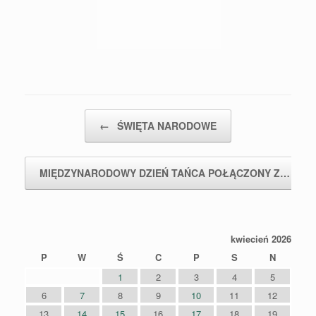
Post navigation
←
ŚWIĘTA NARODOWE
MIĘDZYNARODOWY DZIEŃ TAŃCA POŁĄCZONY Z…
→
kwiecień 2026
P
W
Ś
C
P
S
N
1
2
3
4
5
6
7
8
9
10
11
12
13
14
15
16
17
18
19